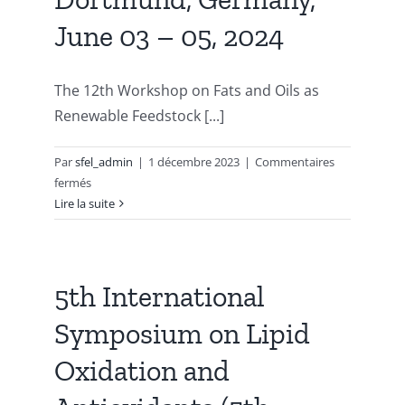
GLN
June 03 – 05, 2024
&
GPN,
7
The 12th Workshop on Fats and Oils as
Juin
2024
Renewable Feedstock [...]
Paris
Par
sfel_admin
|
1 décembre 2023
|
Commentaires
sur
fermés
12th
Lire la suite
Workshop
on
Fats
and
5th International
Oils
Symposium on Lipid
as
Renewable
Oxidation and
Feedstock
for