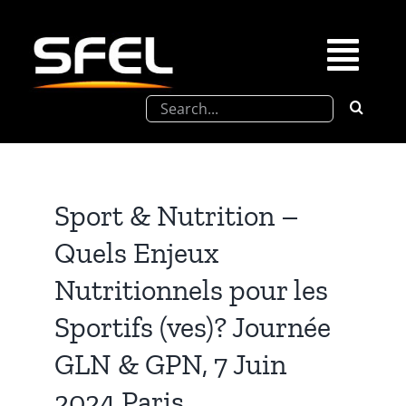
Passer
au
contenu
Togg
Rechercher:
Navi
La SFEL
Journées Chevreul
Sport & Nutrition –
Quels Enjeux
Prix de Thèse SFEL
Nutritionnels pour les
Congrès à venir
Sportifs (ves)? Journée
GLN & GPN, 7 Juin
Partenariats
2024 Paris