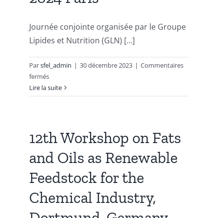
Publications
Journée conjointe organisée par le Groupe
Lipides et Nutrition (GLN) [...]
Par
sfel_admin
|
30 décembre 2023
|
Commentaires
sur
fermés
Sport
Lire la suite
&
Nutrition
–
Quels
12th Workshop on Fats
Enjeux
and Oils as Renewable
Nutritionnels
pour
Feedstock for the
les
Sportifs
Chemical Industry,
(ves)?
Journée
Dortmund, Germany,