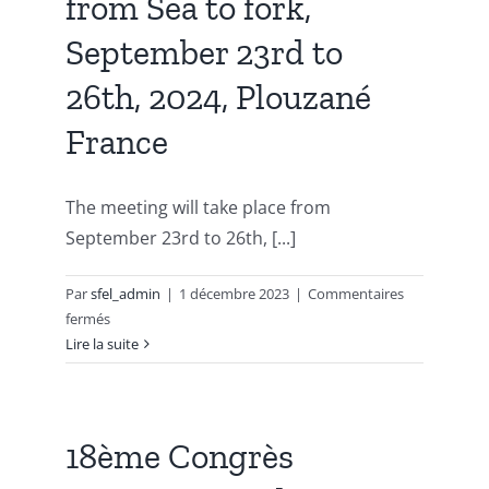
from Sea to fork,
(5th
ISLOA),
September 23rd to
Bologna
(Italy,
26th, 2024, Plouzané
8
France
-10
July
2024)
The meeting will take place from
September 23rd to 26th, [...]
Par
sfel_admin
|
1 décembre 2023
|
Commentaires
sur
fermés
19th
Lire la suite
GERLI
Lipidomics
meeting,
Lipids:
18ème Congrès
From