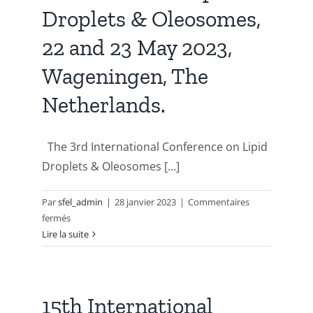
10,
Droplets & Oleosomes,
2023,
Laguna
22 and 23 May 2023,
Cliffs
Marriott,
Wageningen, The
Dana
Netherlands.
Point,
Calif
USA.
The 3rd International Conference on Lipid
Droplets & Oleosomes [...]
Par
sfel_admin
|
28 janvier 2023
|
Commentaires
sur
fermés
3rd
Lire la suite
International
Conference
on
Lipid
15th International