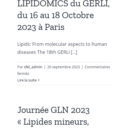
LIPIDOMICS du GERLI,
from
Sea
du 16 au 18 Octobre
to
fork,
2023 à Paris
September
23rd
to
Lipids: From molecular aspects to human
26th,
diseases The 18th GERLI [...]
2024,
Plouzané
Par
sfel_admin
|
20 septembre 2023
|
Commentaires
France
sur
fermés
18ème
Lire la suite
Congrès
LIPIDOMICS
du
GERLI,
Journée GLN 2023
du
« Lipides mineurs,
16
au