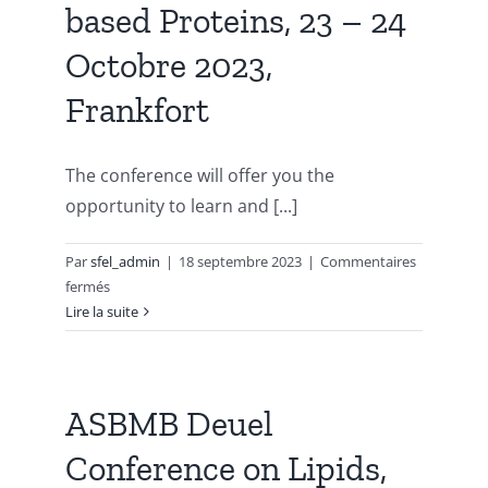
based Proteins, 23 – 24
27
Novembre
Octobre 2023,
de
10h
Frankfort
à
16h,
Paris
The conference will offer you the
opportunity to learn and [...]
Par
sfel_admin
|
18 septembre 2023
|
Commentaires
sur
fermés
The
Lire la suite
Future
of
Oilseeds:
Prospects
ASBMB Deuel
for
Conference on Lipids,
Plant
based