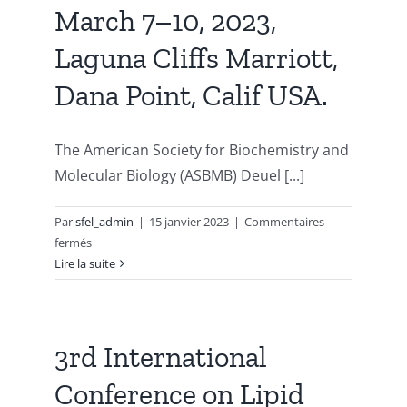
March 7–10, 2023,
Proteins,
23
Laguna Cliffs Marriott,
–
24
Dana Point, Calif USA.
Octobre
2023,
Frankfort
The American Society for Biochemistry and
Molecular Biology (ASBMB) Deuel [...]
Par
sfel_admin
|
15 janvier 2023
|
Commentaires
sur
fermés
ASBMB
Lire la suite
Deuel
Conference
on
Lipids,
3rd International
March
Conference on Lipid
7–