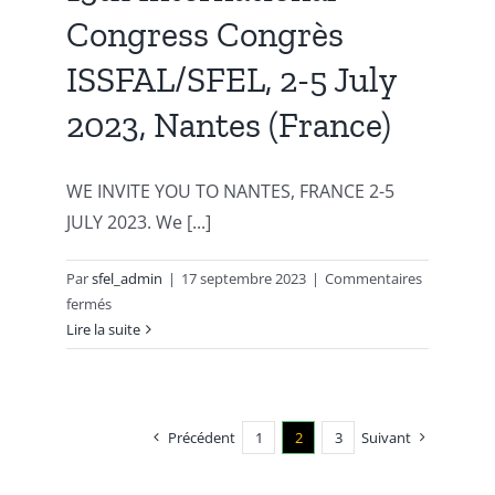
Droplets
Congress Congrès
&
Oleosomes,
ISSFAL/SFEL, 2-5 July
22
and
2023, Nantes (France)
23
May
2023,
WE INVITE YOU TO NANTES, FRANCE 2-5
Wageningen,
JULY 2023. We [...]
The
Netherlands.
Par
sfel_admin
|
17 septembre 2023
|
Commentaires
sur
fermés
15th
Lire la suite
International
Congress
Congrès
ISSFAL/SFEL,
Précédent
1
2
3
Suivant
2-
5