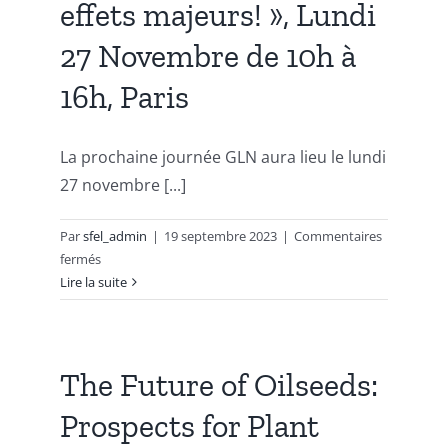
effets majeurs! », Lundi
18
Octobre
27 Novembre de 10h à
2023
à
16h, Paris
Paris
La prochaine journée GLN aura lieu le lundi
27 novembre [...]
Par
sfel_admin
|
19 septembre 2023
|
Commentaires
sur
fermés
Journée
Lire la suite
GLN
2023
« Lipides
mineurs,
The Future of Oilseeds:
effets
Prospects for Plant
majeurs! »,
Lundi