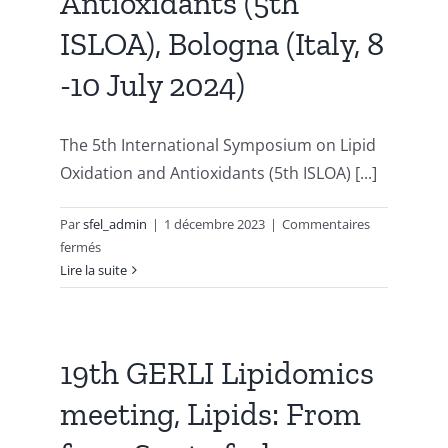
Antioxidants (5th
the
Chemical
ISLOA), Bologna (Italy, 8
Industry,
-10 July 2024)
Dortmund,
Germany,
June
The 5th International Symposium on Lipid
03
–
Oxidation and Antioxidants (5th ISLOA) [...]
05,
2024
Par
sfel_admin
|
1 décembre 2023
|
Commentaires
sur
fermés
5th
Lire la suite
International
Symposium
on
Lipid
19th GERLI Lipidomics
Oxidation
meeting, Lipids: From
and
Antioxidants