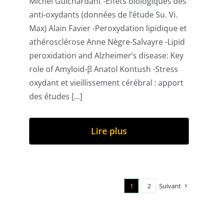
Michel Guichardant -Effets biologiques des
anti-oxydants (données de l’étude Su. Vi.
Max) Alain Favier -Peroxydation lipidique et
athérosclérose Anne Nègre-Salvayre -Lipid
peroxidation and Alzheimer’s disease: Key
role of Amyloid-β Anatol Kontush -Stress
oxydant et vieillissement cérébral : apport
des études [...]
Lire plus
1
2
Suivant