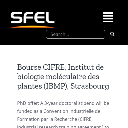
Passer
au
contenu
Togg
Rechercher:
Navi
La SFEL
Journées Chevreul
Bourse CIFRE, Institut de
biologie moléculaire des
Prix de Thèse SFEL
plantes (IBMP), Strasbourg
Congrès à venir
PhD offer: A 3-year doctoral stipend will be
funded as a Convention Industrielle de
Partenariats
Formation par la Recherche (CIFRE;
industrial research training agreement ) to