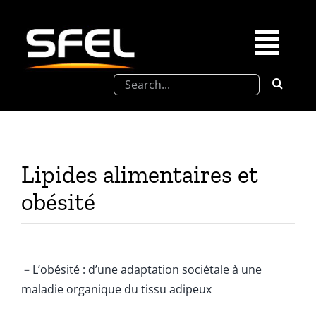
Passer
au
contenu
Togg
Rechercher:
Navi
La SFEL
Journées Chevreul
Lipides alimentaires et
Prix de Thèse SFEL
obésité
Congrès à venir
–
L’obésité : d’une adaptation sociétale à une
Partenariats
maladie organique du tissu adipeux