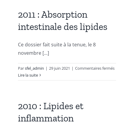
place
des
2011 : Absorption
lipides
intestinale des lipides
dans
l’alimentat
Ce dossier fait suite à la tenue, le 8
novembre [...]
sur
Par
sfel_admin
|
29 juin 2021
|
Commentaires fermés
2011
Lire la suite
:
Absorptio
intestinale
des
2010 : Lipides et
lipides
inflammation