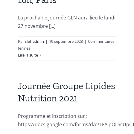
GLN
&
GPN,
La prochaine journée GLN aura lieu le lundi
7
27 novembre [...]
Juin
2024
Par
sfel_admin
|
19 septembre 2023
|
Commentaires
Paris
sur
fermés
Journée
Lire la suite
GLN
2023
« Lipides
mineurs,
Journée Groupe Lipides
effets
Nutrition 2021
majeurs! »,
Lundi
27
Programme et Inscription sur :
Novembre
de
https://docs.google.com/forms/d/e/1FAIpQLScU
10h