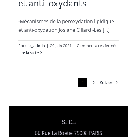
et anti-oxydants
-Mécanismes de la peroxydation lipidique
et anti-oxydation Josiane Cillard -Les [...]
sur
Par
sfel_admin
|
29 juin 2021
|
Commentaires fermés
Peroxydat
Lire la suite
lipidique
et
anti-
oxydants
1
2
Suivant
SFEL
66 Rue La Boetie 75008 PARIS