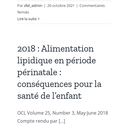
à
Par
sfel_admin
|
20 octobre 2021
|
Commentaires
16h,
sur
fermés
Paris
Journée
Lire la suite
Groupe
Lipides
Nutrition
2021
2018 : Alimentation
lipidique en période
périnatale :
conséquences pour la
santé de l’enfant
OCL Volume 25, Number 3, May-June 2018
Compte rendu par [...]