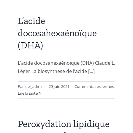
et
obésité
L’acide
docosahexaénoïque
(DHA)
L’acide docosahexaénoïque (DHA) Claude L.
Léger La biosynthese de l’acide [...]
sur
Par
sfel_admin
|
29 juin 2021
|
Commentaires fermés
L’acide
Lire la suite
docosahex
(DHA)
Peroxydation lipidique