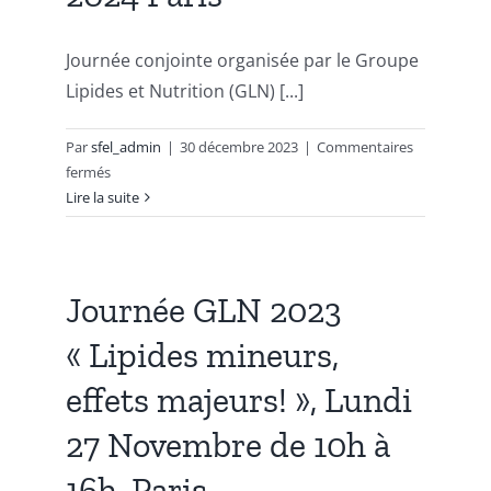
Publications
Journée conjointe organisée par le Groupe
Lipides et Nutrition (GLN) [...]
Par
sfel_admin
|
30 décembre 2023
|
Commentaires
sur
fermés
Sport
Lire la suite
&
Nutrition
–
Quels
Journée GLN 2023
Enjeux
« Lipides mineurs,
Nutritionnels
pour
effets majeurs! », Lundi
les
Sportifs
27 Novembre de 10h à
(ves)?
Journée
16h, Paris