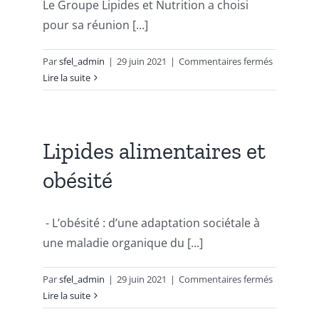
Le Groupe Lipides et Nutrition a choisi
pour sa réunion [...]
sur
Par
sfel_admin
|
29 juin 2021
|
Commentaires fermés
2010
Lire la suite
:
Lipides
et
inflammat
Lipides alimentaires et
obésité
- L’obésité : d’une adaptation sociétale à
une maladie organique du [...]
sur
Par
sfel_admin
|
29 juin 2021
|
Commentaires fermés
Lipides
Lire la suite
alimentair