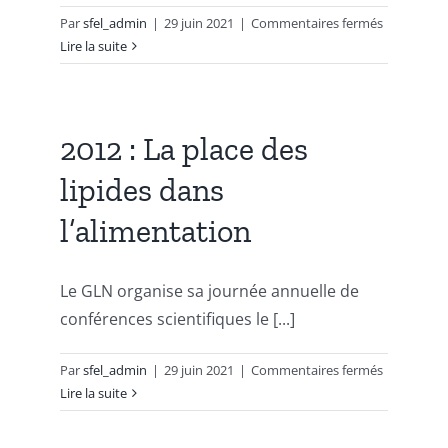
sur
Par
sfel_admin
|
29 juin 2021
|
Commentaires fermés
2018
Lire la suite
:
Alimentati
lipidique
en
2012 : La place des
période
lipides dans
périnatale
:
l’alimentation
conséquen
pour
la
Le GLN organise sa journée annuelle de
santé
conférences scientifiques le [...]
de
l’enfant
sur
Par
sfel_admin
|
29 juin 2021
|
Commentaires fermés
2012
Lire la suite
:
La