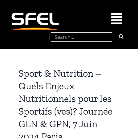
Passer
au
contenu
Togg
Rechercher:
Navi
La SFEL
Journées Chevreul
Sport & Nutrition –
Quels Enjeux
Prix de Thèse SFEL
Nutritionnels pour les
Congrès à venir
Sportifs (ves)? Journée
GLN & GPN, 7 Juin
Partenariats
2024 Paris