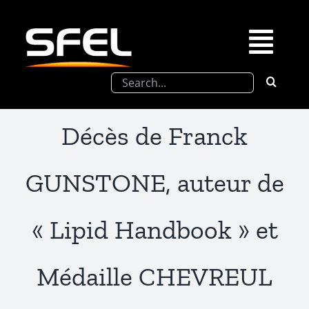
Passer
au
contenu
Togg
Rechercher:
Navi
La SFEL
Décès de Franck
Journées Chevreul
GUNSTONE, auteur de
Prix de Thèse SFEL
« Lipid Handbook » et
Congrès à venir
Médaille CHEVREUL
Partenariats