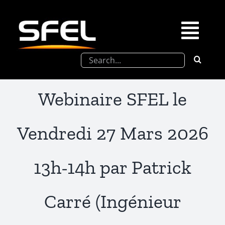
Passer
au
contenu
Togg
Rechercher:
Navi
La SFEL
Webinaire SFEL le
Journées Chevreul
Vendredi 27 Mars 2026
Prix de Thèse SFEL
13h-14h par Patrick
Congrès à venir
Carré (Ingénieur
Partenariats