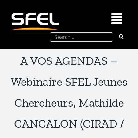
Passer
au
contenu
Togg
Rechercher:
Navi
La SFEL
A VOS AGENDAS –
Journées Chevreul
Webinaire SFEL Jeunes
Prix de Thèse SFEL
Chercheurs, Mathilde
Congrès à venir
CANCALON (CIRAD /
Partenariats