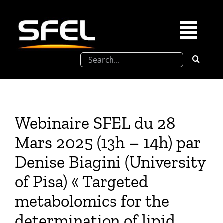
Passer
au
contenu
Togg
Rechercher:
Navi
La SFEL
Journées Chevreul
Webinaire SFEL du 28
Prix de Thèse SFEL
Mars 2025 (13h – 14h) par
Denise Biagini (University
Congrès à venir
of Pisa) « Targeted
metabolomics for the
Partenariats
determination of lipid