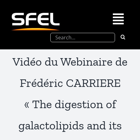
Passer
au
contenu
Togg
Rechercher:
Navi
La SFEL
Vidéo du Webinaire de
Journées Chevreul
Frédéric CARRIERE
Prix de Thèse SFEL
« The digestion of
Congrès à venir
galactolipids and its
Partenariats