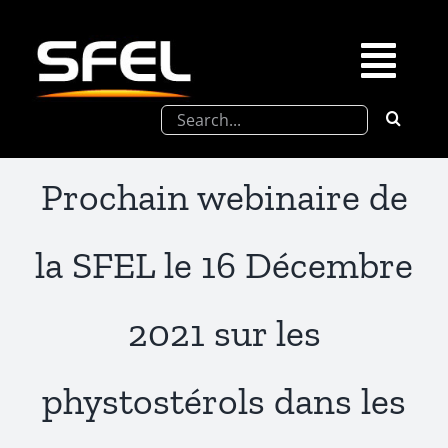
Passer
au
contenu
Togg
Rechercher:
Navi
La SFEL
Prochain webinaire de
Journées Chevreul
la SFEL le 16 Décembre
Prix de Thèse SFEL
2021 sur les
Congrès à venir
phystostérols dans les
Partenariats