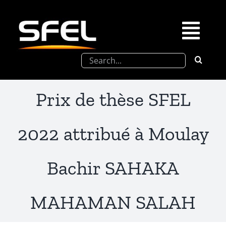
Passer
au
contenu
Togg
Rechercher:
Navi
La SFEL
Prix de thèse SFEL
Journées Chevreul
2022 attribué à Moulay
Prix de Thèse SFEL
Bachir SAHAKA
Congrès à venir
MAHAMAN SALAH
Partenariats