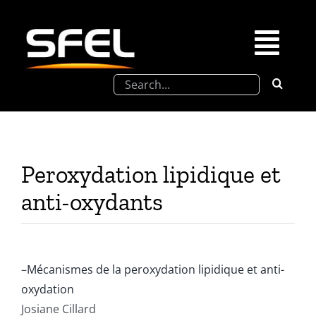
Passer
au
contenu
Togg
Rechercher:
Navi
La SFEL
Journées Chevreul
Peroxydation lipidique et
Prix de Thèse SFEL
anti-oxydants
Congrès à venir
–
Mécanismes de la peroxydation lipidique et anti-
Partenariats
oxydation
Josiane Cillard