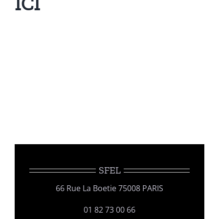
ICI
SFEL
66 Rue La Boetie 75008 PARIS
01 82 73 00 66