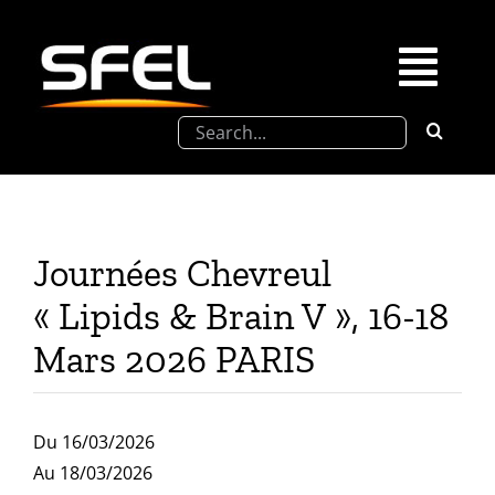
Passer
au
contenu
Togg
Rechercher:
Navi
La SFEL
Journées Chevreul
Journées Chevreul
Prix de Thèse SFEL
« Lipids & Brain V », 16-18
Mars 2026 PARIS
Congrès à venir
Du 16/03/2026
Partenariats
Au 18/03/2026