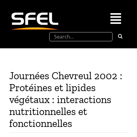
Passer
au
contenu
Togg
Rechercher:
Navi
La SFEL
Journées Chevreul
Journées Chevreul 2002 :
Prix de Thèse SFEL
Protéines et lipides
végétaux : interactions
Congrès à venir
nutritionnelles et
fonctionnelles
Partenariats