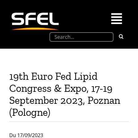
Passer
au
contenu
Togg
Rechercher:
Navi
La SFEL
Journées Chevreul
19th Euro Fed Lipid
Prix de Thèse SFEL
Congress & Expo, 17-19
September 2023, Poznan
Congrès à venir
(Pologne)
Partenariats
Du 17/09/2023