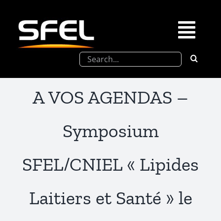
Passer
au
contenu
Togg
Rechercher:
Navi
La SFEL
A VOS AGENDAS –
Journées Chevreul
Symposium
Prix de Thèse SFEL
SFEL/CNIEL « Lipides
Congrès à venir
Laitiers et Santé » le
Partenariats