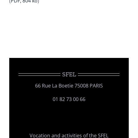
(
PDF, 804 ko
)
SFEL
66 Rue La Boetie 75008 PARIS
01 82 73 00 66
Vocation and activities of the SFEL