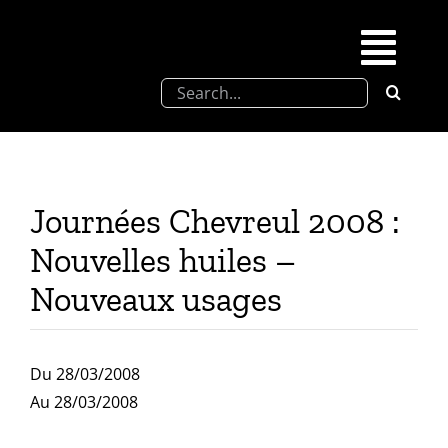
Skip
to
Togg
content
Search
Navi
for:
SFEL
Chevreul days
Journées Chevreul 2008 :
Nouvelles huiles –
SFEL thesis prize
Nouveaux usages
Upcoming congresses
Du 28/03/2008
Partnerships
Au 28/03/2008