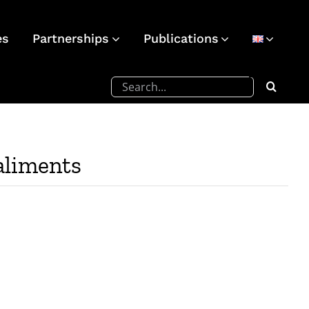
es
Partnerships
Publications
Search
for:
 aliments