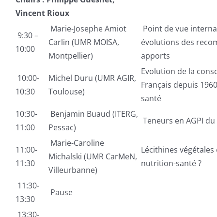
Vincent Rioux
Marie-Josephe Amiot
Point de vue internat
9:30 –
Carlin (UMR MOISA,
évolutions des reco
10:00
Montpellier)
apports
Evolution de la cons
10:00-
Michel Duru (UMR AGIR,
Français depuis 1960
10:30
Toulouse)
santé
10:30-
Benjamin Buaud (ITERG,
Teneurs en AGPI du 
11:00
Pessac)
Marie-Caroline
11:00-
Lécithines végétales 
Michalski (UMR CarMeN,
11:30
nutrition-santé ?
Villeurbanne)
11:30-
Pause
13:30
13:30-