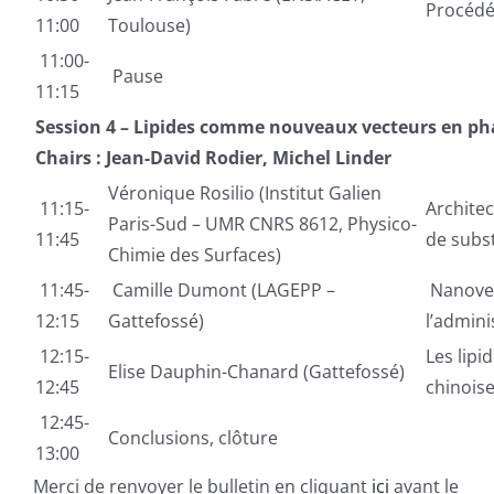
Procédé
11:00
Toulouse)
11:00-
Pause
11:15
Session 4 – Lipides comme nouveaux vecteurs en p
Chairs : Jean-David Rodier, Michel Linder
Véronique Rosilio (Institut Galien
11:15-
Architec
Paris-Sud – UMR CNRS 8612, Physico-
11:45
de subs
Chimie des Surfaces)
11:45-
Camille Dumont (LAGEPP –
Nanovec
12:15
Gattefossé)
l’admini
12:15-
Les lipi
Elise Dauphin-Chanard (Gattefossé)
12:45
chinois
12:45-
Conclusions, clôture
13:00
Merci de renvoyer le bulletin en cliquant
ici
avant le