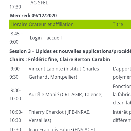
AG SFEL
17:30
Mercredi 09/12/2020
Horaire
Orateur et affiliation
Titre
8:45 –
Login – accueil
9:00
Session 3 – Lipides et nouvelles applications/procéd
Chairs : Frédéric fine, Claire Berton-Carabin
9:00 –
Vincent Lapinte (Institut Charles
L’apport
9:30
Gerhardt Montpellier)
polymè
Fonction
9:30-
Aurélie Monié (CRT AGIR, Talence)
la fabri
10:00
clean-la
10:00-
Thierry Chardot (IJPB-INRAE,
Intérêt
10:30
Versailles)
différen
10:30-
Jean-François Fabre (ENSIACET,