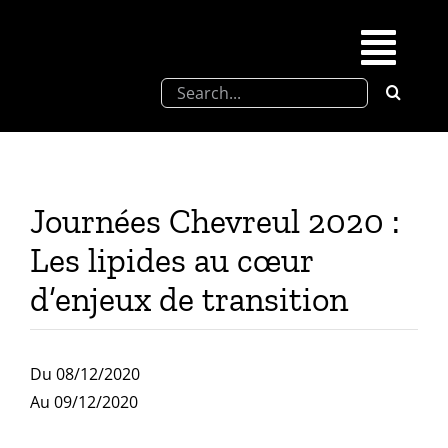
Skip
to
Togg
content
Search
Navi
for:
SFEL
Chevreul days
Journées Chevreul 2020 :
Les lipides au cœur
SFEL thesis prize
d’enjeux de transition
Upcoming congresses
Du 08/12/2020
Partnerships
Au 09/12/2020