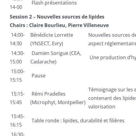
Flash présentations
14-00
Session 2 – Nouvelles sources de lipides
Chairs : Claire Bourlieu, Pierre Villeneuve
14:00-
Bénédicte Lorrette
Nouvelles sources de 
14:30
(YNSECT, Evry)
aspect réglementair
14:30-
Damien Sorigue (CEA,
Une production d’hy
15:00
Cadarache)
15:00-
Pause
15:15
Témoignage sur les e
15:15-
Rémi Pradelles
contenant des lipid
15:45
(Microphyt, Montpellier)
valorisation
15:45-
Table ronde : lipides, durabilité et filières
16:15
16:30-