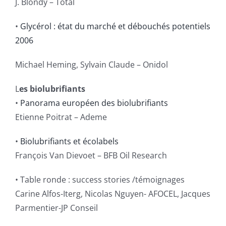
J. Blondy – Total
•
Glycérol : état du marché et débouchés potentiels
2006
Michael Heming, Sylvain Claude – Onidol
L
es biolubrifiants
•
Panorama européen des biolubrifiants
Etienne Poitrat – Ademe
•
Biolubrifiants et écolabels
François Van Dievoet – BFB Oil Research
• Table ronde : success stories /témoignages
Carine Alfos-Iterg, Nicolas Nguyen- AFOCEL, Jacques
Parmentier-JP Conseil