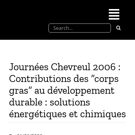
Skip
to
Togg
content
Search
Navi
for:
SFEL
Chevreul days
Journées Chevreul 2006 :
Contributions des “corps
SFEL thesis prize
gras” au développement
durable : solutions
Upcoming congresses
énergétiques et chimiques
Partnerships