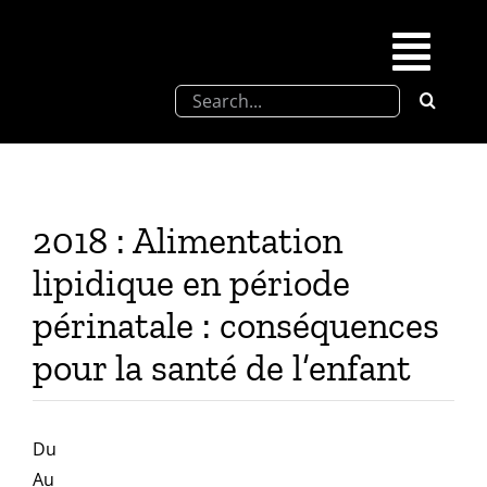
Skip
to
Togg
content
Search
Navi
for:
SFEL
Chevreul days
2018 : Alimentation
lipidique en période
SFEL thesis prize
périnatale : conséquences
pour la santé de l’enfant
Upcoming congresses
Partnerships
Du
Au