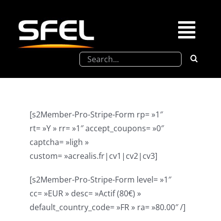
Passer
au
contenu
Togg
Rechercher:
Navi
La SFEL
Journées Chevreul
[s2Member-Pro-Stripe-Form rp= »1″
rt= »Y » rr= »1″ accept_coupons= »0″
Prix de Thèse SFEL
captcha= »ligh »
custom= »acrealis.fr|cv1|cv2|cv3]
Congrès à venir
[s2Member-Pro-Stripe-Form level= »1″
cc= »EUR » desc= »Actif (80€) »
Partenariats
default_country_code= »FR » ra= »80.00″ /]