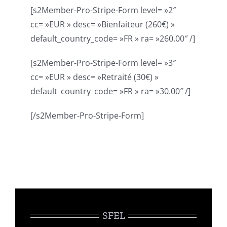
[s2Member-Pro-Stripe-Form level= »2″
Publications
cc= »EUR » desc= »Bienfaiteur (260€) »
default_country_code= »FR » ra= »260.00″ /]
[s2Member-Pro-Stripe-Form level= »3″
cc= »EUR » desc= »Retraité (30€) »
default_country_code= »FR » ra= »30.00″ /]
[/s2Member-Pro-Stripe-Form]
SFEL